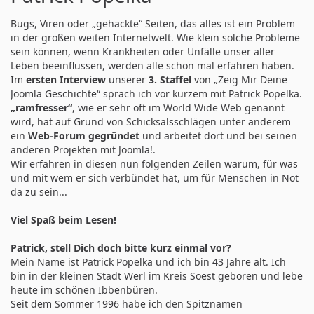
Bugs, Viren oder „gehackte“ Seiten, das alles ist ein Problem
in der großen weiten Internetwelt. Wie klein solche Probleme
sein können, wenn Krankheiten oder Unfälle unser aller
Leben beeinflussen, werden alle schon mal erfahren haben.
Im
ersten Interview
unserer
3. Staffel
von „Zeig Mir Deine
Joomla Geschichte“ sprach ich vor kurzem mit Patrick Popelka.
„ramfresser“
, wie er sehr oft im World Wide Web genannt
wird, hat auf Grund von Schicksalsschlägen unter anderem
ein
Web-Forum gegründet
und arbeitet dort und bei seinen
anderen Projekten mit Joomla!.
Wir erfahren in diesen nun folgenden Zeilen warum, für was
und mit wem er sich verbündet hat, um für Menschen in Not
da zu sein...
Viel Spaß beim Lesen!
Patrick, stell Dich doch bitte kurz einmal vor?
Mein Name ist Patrick Popelka und ich bin 43 Jahre alt. Ich
bin in der kleinen Stadt Werl im Kreis Soest geboren und lebe
heute im schönen Ibbenbüren.
Seit dem Sommer 1996 habe ich den Spitznamen