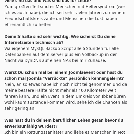
viele sind das und was sind das für Leute?
Zum größten Teil sind es Menschen mit Helfersyndrom (wie
ich es auch habe), die ich seit sehr vielen Jahren zu meinem
Freundschaftskreis zähle und Menschen die Lust haben
ehrenamtlich zu helfen.
Deine Inhalte sind sehr wichtig. Wie sicherst Du deine
Internetseiten technisch ab?
Via eigenem MySQL Backup Script alle 6 Stunden für alle
Datenbanken auf dem Server plus ein Vollbackup in der
Nacht via DynDNS auf einen NAS bei mir Zuhause.
Warst Du schon mal bei einem Joomlaevent oder hast du
schon mal Joomla "Verrückte" persönlich kennengelernt?
Nein, an so etwas habe ich noch nicht teilgenommen und da
meine bessere Hälfte nicht mehr als 100 Kilometer weit
fahren kann, und ein Event in dem Umkreis von Ibbenbüren
wohl kaum zustande kommen wird, sehe ich die Chancen als
sehr gering an.
Was hast du in deinem beruflichen Leben getan bevor du
erwerbsunfähig wurdest?
Ich bin ein Rettungssanitäter und liebe es Menschen in Not