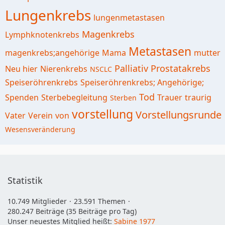
Lungenkrebs
lungenmetastasen
Magenkrebs
Lymphknotenkrebs
Metastasen
magenkrebs;angehörige
Mama
mutter
Palliativ
Prostatakrebs
Neu hier
Nierenkrebs
NSCLC
Speiseröhrenkrebs
Speiseröhrenkrebs; Angehörige;
Tod
Spenden
Sterbebegleitung
Trauer
traurig
Sterben
vorstellung
Vorstellungsrunde
Vater
Verein
von
Wesensveränderung
Statistik
10.749 Mitglieder
23.591 Themen
280.247 Beiträge (35 Beiträge pro Tag)
Unser neuestes Mitglied heißt:
Sabine 1977