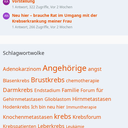
Vorstellung
1 Antwort, 322 Zugriffe, Vor 2 Wochen
Neu hier – brauche Rat im Umgang mit der
Krebserkrankung meiner Frau
1 Antwort, 266 Zugriffe, Vor 2 Wochen
Schlagwortwolke
Angehörige
Adenokarzinom
angst
Brustkrebs
Blasenkrebs
chemotherapie
Darmkrebs
Familie
für
Endstadium
Forum
Hirnmetastasen
Gehirnmetastasen
Glioblastom
Hodenkrebs
Ich bin neu hier
Immuntherapie
krebs
Knochenmetastasen
Krebsforum
Leberkrebs
Krebspatienten
Leukämie