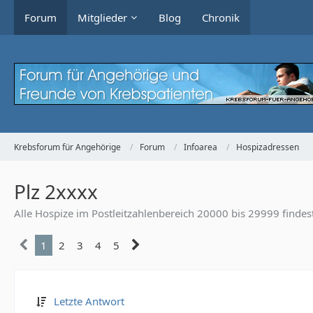
Forum
Mitglieder
Blog
Chronik
Krebsforum für Angehörige
Forum
Infoarea
Hospizadressen
Plz 2xxxx
Alle Hospize im Postleitzahlenbereich 20000 bis 29999 findest
1
2
3
4
5
Letzte Antwort