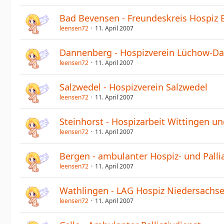
Bad Bevensen - Freundeskreis Hospiz B
leensen72
11. April 2007
Dannenberg - Hospizverein Lüchow-Da
leensen72
11. April 2007
Salzwedel - Hospizverein Salzwedel
leensen72
11. April 2007
Steinhorst - Hospizarbeit Wittingen 
leensen72
11. April 2007
Bergen - ambulanter Hospiz- und Palli
leensen72
11. April 2007
Wathlingen - LAG Hospiz Niedersachs
leensen72
11. April 2007