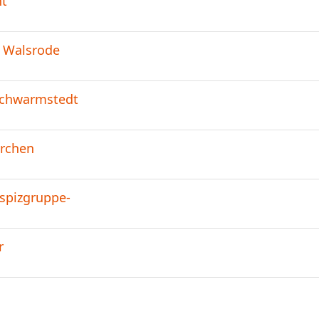
ht
s Walsrode
Schwarmstedt
irchen
ospizgruppe-
r