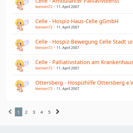
Celle - Ambulanter Palliativdienst
leensen72
11. April 2007
Celle - Hospiz-Haus-Celle gGmbH
leensen72
11. April 2007
Celle - Hospiz-Bewegung Celle Stadt un
leensen72
11. April 2007
Celle - Palliativstation am Krankenhaus
leensen72
11. April 2007
Ottersberg - Hospizhilfe Ottersberg e.V
leensen72
11. April 2007
1
2
3
4
5