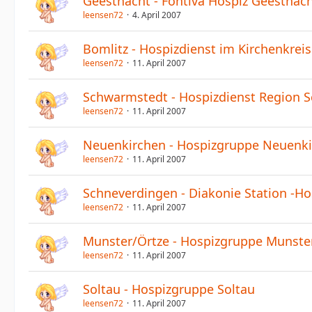
Geesthacht - Fontiva Hospiz Geesthac
leensen72
4. April 2007
Bomlitz - Hospizdienst im Kirchenkrei
leensen72
11. April 2007
Schwarmstedt - Hospizdienst Region 
leensen72
11. April 2007
Neuenkirchen - Hospizgruppe Neuenk
leensen72
11. April 2007
Schneverdingen - Diakonie Station -H
leensen72
11. April 2007
Munster/Örtze - Hospizgruppe Munste
leensen72
11. April 2007
Soltau - Hospizgruppe Soltau
leensen72
11. April 2007