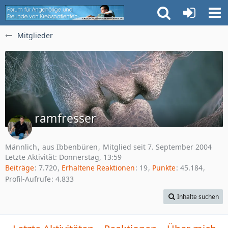
Mitglieder
ramfresser
Männlich
aus Ibbenbüren
Mitglied seit 7. September 2004
Letzte Aktivität:
Donnerstag, 13:59
Beiträge
7.720
Erhaltene Reaktionen
19
Punkte
45.184
Profil-Aufrufe
4.833
Inhalte suchen