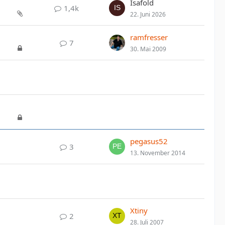
Isafold
1,4k
22. Juni 2026
ramfresser
7
30. Mai 2009
pegasus52
3
13. November 2014
Xtiny
2
28. Juli 2007