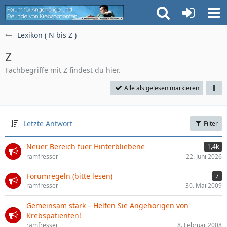
Lexikon ( N bis Z )
Z
Fachbegriffe mit Z findest du hier.
Alle als gelesen markieren
Letzte Antwort
Filter
Neuer Bereich fuer Hinterbliebene
1,4k
ramfresser
22. Juni 2026
Forumregeln (bitte lesen)
7
ramfresser
30. Mai 2009
Gemeinsam stark – Helfen Sie Angehörigen von
Krebspatienten!
ramfresser
8. Februar 2008