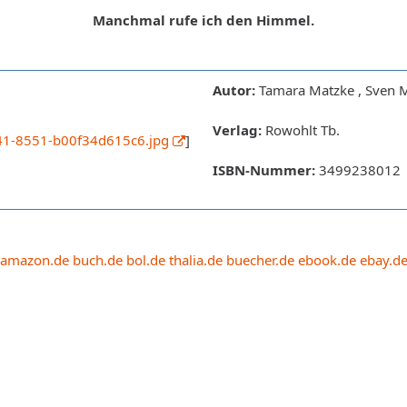
Manchmal rufe ich den Himmel.
Autor:
Tamara Matzke , Sven M
Verlag:
Rowohlt Tb.
41-8551-b00f34d615c6.jpg
]
ISBN-Nummer:
3499238012
amazon.de
buch.de
bol.de
thalia.de
buecher.de
ebook.de
ebay.d