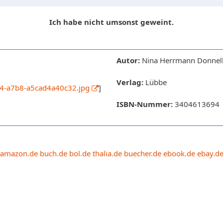
Ich habe nicht umsonst geweint.
Autor:
Nina Herrmann Donnel
Verlag:
Lübbe
64-a7b8-a5cad4a40c32.jpg
]
ISBN-Nummer:
3404613694
amazon.de
buch.de
bol.de
thalia.de
buecher.de
ebook.de
ebay.d