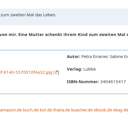
d zum zweiten Mal das Leben.
 von mir. Eine Mutter schenkt ihrem Kind zum zweiten Mal 
Autor:
Petra Eirainer, Sabine E
Verlag:
Lübbe
3f-8140-5570010f4a32.jpg
]
ISBN-Nummer:
3404615417
amazon.de
buch.de
bol.de
thalia.de
buecher.de
ebook.de
ebay.d