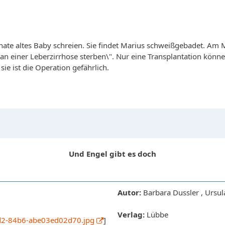
Monate altes Baby schreien. Sie findet Marius schweißgebadet. A
d an einer Leberzirrhose sterben\". Nur eine Transplantation könne 
ie ist die Operation gefährlich.
Und Engel gibt es doch
Autor:
Barbara Dussler , Ursu
Verlag:
Lübbe
ad2-84b6-abe03ed02d70.jpg
]