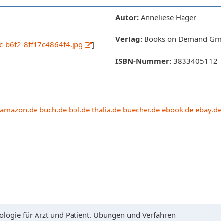
Autor:
Anneliese Hager
Verlag:
Books on Demand G
c-b6f2-8ff17c4864f4.jpg
]
ISBN-Nummer:
3833405112
amazon.de
buch.de
bol.de
thalia.de
buecher.de
ebook.de
ebay.d
logie für Arzt und Patient. Übungen und Verfahren