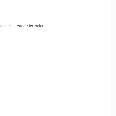
atzke , Ursula Kiermeier
e