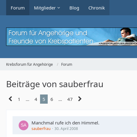
Forum
Mitglieder
Blog
Chronik
Krebsforum für Angehörige
Forum
Beiträge von sauberfrau
1
…
4
5
6
…
47
Manchmal rufe ich den Himmel.
sauberfrau
30. April 2008