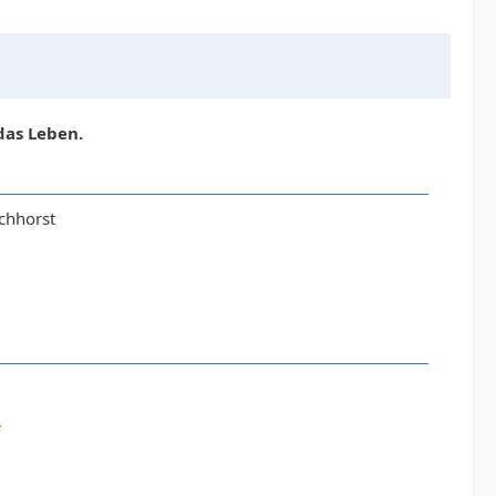
das Leben.
ichhorst
e