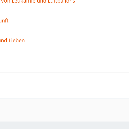
: Von Leukämie und Luftballons
unft
und Lieben