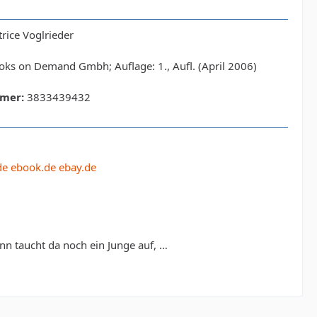
rice Voglrieder
ks on Demand Gmbh; Auflage: 1., Aufl. (April 2006)
mer:
3833439432
de
ebook.de
ebay.de
ann taucht da noch ein Junge auf, …