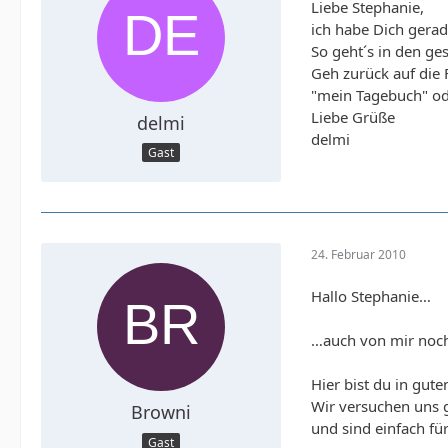
Liebe Stephanie,
ich habe Dich gerad
So geht´s in den ge
Geh zurück auf die 
"mein Tagebuch" od
Liebe Grüße
delmi
delmi
Gast
24. Februar 2010
Hallo Stephanie…
…auch von mir noch
Hier bist du in gut
Wir versuchen uns g
Browni
und sind einfach f
Gast