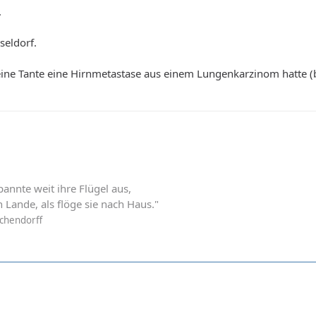
.
eldorf.
meine Tante eine Hirnmetastase aus einem Lungenkarzinom hatte (be
annte weit ihre Flügel aus,
en Lande, als flöge sie nach Haus."
ichendorff