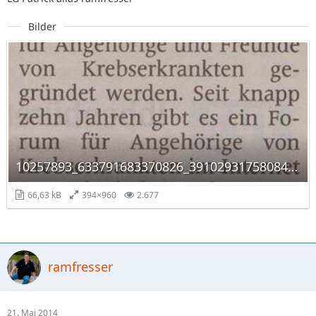
Bilder
10257893_633791683370826_3910293175808437119_n.jpg
66,63 kB
394×960
2.677
ramfresser
21. Mai 2014