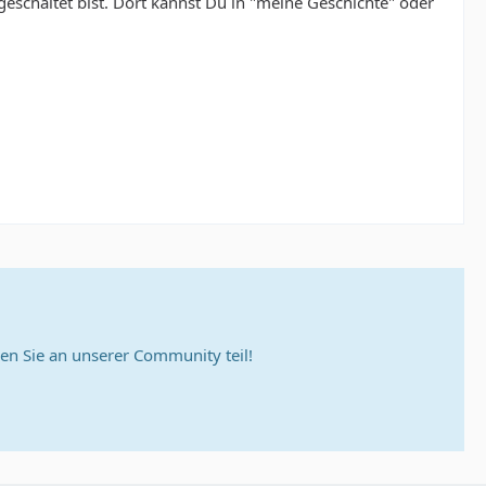
igeschaltet bist. Dort kannst Du in "meine Geschichte" oder
n Sie an unserer Community teil!