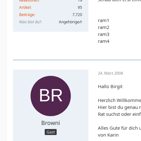
Reaktionen
19
Artikel
95
Beiträge
7.720
ram1
Was bist du?
Angehörige/r
ram2
ram3
ram4
24. März 2008
Hallo Birgit
Herzlich Willkomme
Hier bist du genau 
Rat suchst oder ein
Browni
Alles Gute für dic
Gast
von Karin