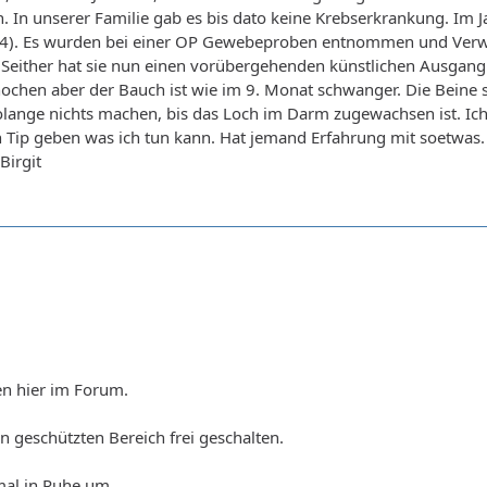
. In unserer Familie gab es bis dato keine Krebserkrankung. Im
st 64). Es wurden bei einer OP Gewebeproben entnommen und Verw
Seither hat sie nun einen vorübergehenden künstlichen Ausgang.
ochen aber der Bauch ist wie im 9. Monat schwanger. Die Beine si
lange nichts machen, bis das Loch im Darm zugewachsen ist. Ich
 Tip geben was ich tun kann. Hat jemand Erfahrung mit soetwas.
Birgit
n hier im Forum.
en geschützten Bereich frei geschalten.
mal in Ruhe um.