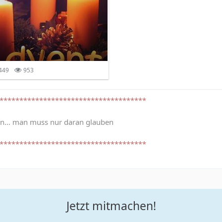
449
953
*************************************
ön... man muss nur daran glauben
*************************************
Jetzt mitmachen!