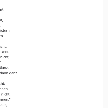
it,
t,
.
istern
rn.
icht:
EDEN,
nicht,
"
lanz,
 dann ganz.
cht:
nnen,
nicht,
nnen.”
Haus,