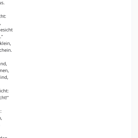
us.
cht:
,
esicht
.”
klein,
chein.
ind,
inen,
ind,
icht:
cht!”
:
,
n