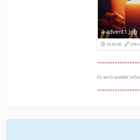
4-advent1.jpg
38,48 kB
606×
*****************
Es wird wieder sch
*****************