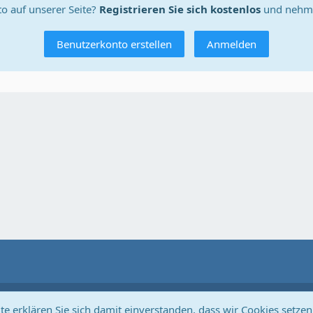
o auf unserer Seite?
Registrieren Sie sich kostenlos
und nehme
Benutzerkonto erstellen
Anmelden
Community-Software:
WoltLab Suite™
e erklären Sie sich damit einverstanden, dass wir Cookies setzen