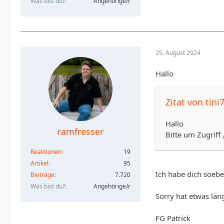
Was bist du?
Angehörige/r
25. August 2024
Hallo
Zitat von tini
Hallo
ramfresser
Bitte um Zugriff 
Reaktionen
19
Artikel
95
Ich habe dich soebe
Beiträge
7.720
Was bist du?
Angehörige/r
Sorry hat etwas län
FG Patrick