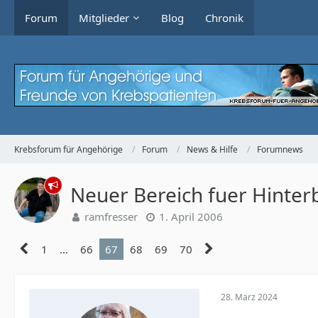
Forum
Mitglieder
Blog
Chronik
Krebsforum für Angehörige
Forum
News & Hilfe
Forumnews
Neuer Bereich fuer Hinter
ramfresser
1. April 2006
1
…
66
67
68
69
70
28. März 2024