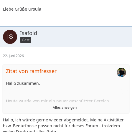
Liebe Grüße Ursula
Isafold
Gast
22. Juni 2026
Zitat von ramfresser
Hallo zusammen.
Heute wurde von mir ein neuer geschützter Bereich
Namens " Hinterbleibenen Area " eröffnet.
Alles anzeigen
Wer für diesen Bereich frei geschaltet werden möchte, kann
Hallo, ich würde gerne wieder abgemeldet. Meine Aktivitäten
das hier im Thema posten und wird dann vom Team für den
bzw. Bedürfnisse passen nicht für dieses Forum - trotzdem
Bereich frei geschaltet.
vielen Dank und alles Gute