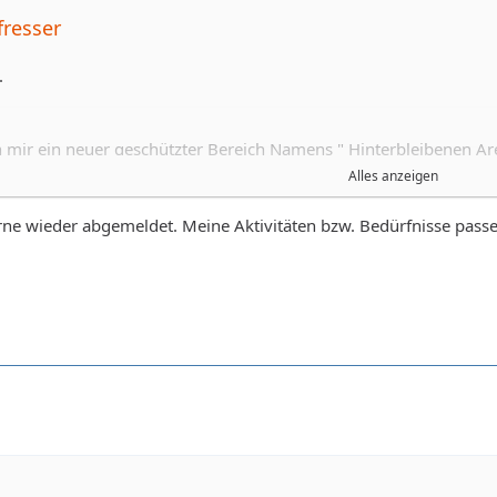
fresser
.
mir ein neuer geschützter Bereich Namens " Hinterbleibenen Are
Alles anzeigen
ereich frei geschaltet werden möchte, kann das hier im Thema 
haltet.
rne wieder abgemeldet. Meine Aktivitäten bzw. Bedürfnisse passe