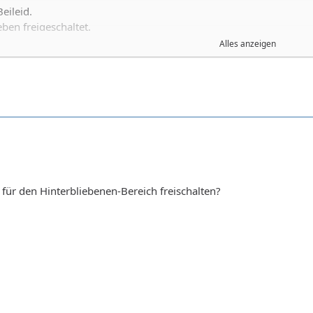
eileid.
ben freigeschaltet.
Alles anzeigen
ula
e für den Hinterbliebenen-Bereich freischalten?