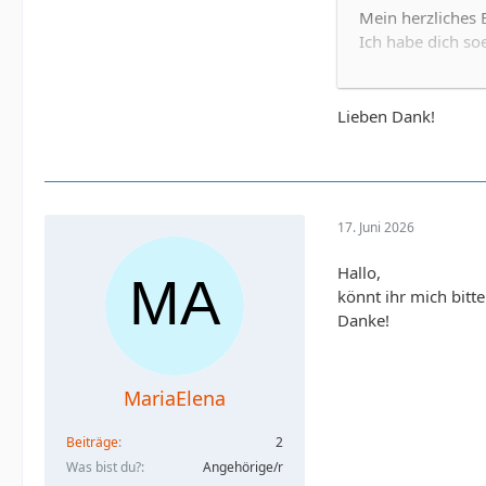
Mein herzliches B
Ich habe dich soe
Liebe Grüße Urs
Lieben Dank!
17. Juni 2026
Hallo,
könnt ihr mich bitt
Danke!
MariaElena
Beiträge
2
Was bist du?
Angehörige/r