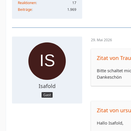
Reaktionen
17
Beiträge
1.969
29. Mai 2026
Zitat von Tra
Bitte schaltet mi
Dankeschön
Isafold
Gast
Zitat von urs
Hallo Isafold,