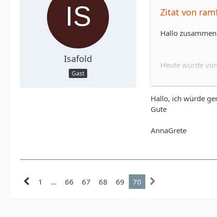
Zitat von ram
Hallo zusammen
Isafold
Heute wurde von 
Gast
Wer für diesen B
Bereich frei gesc
Hallo, ich würde ge
Gute
LG Patrick
AnnaGrete
1
…
66
67
68
69
70