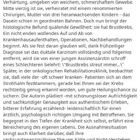
Verhärtung, umgeben von weichem, schmerzhaftem Gewebe.
Mitte vierzig ist sie, verheiratet mit einem renommierten
Chirurgen, Mutter von drei heranwachsenden Kindern - das
Dasein schien in geordneten Bahnen. Doch nun bringt der
histologische Befund quälende Gewißheit: sie hat Brustkrebs.
Ein nicht enden wollendes Auf und Ab von
Krankenhausaufenthalten, Operationen, Nachbehandlungen
beginnt. Als sie fest daran glauben will, dank frühzeitiger
Diagnose sei das duktale Karzinom vollständig und folgenlos
entfernt, wird sie von einer jungen Assistenzärztin schroff
eines Schlechteren belehrt: \"Brustkrebs streut immer...\"
Später, in der onkologischen Rehabilitationsklinik, beobachtet
sie, daß viele der -oft schwer kranken- Patienten sich an dem
Strohhalm festklammern, gerade bei Ihnen sei der Krebs
rechtzeitig genug erkannt worden, um gute Heilungschance zu
sichern. Die Autorin plädiert -mit schonungsloser Aufrichtigkeit
und sachkundiger Genauigkeit aus authentischem Erleben,
bitterer Erfahrung erzählend- leidenschaftlich für einen
ärztlich, psychologisch richtigen Umgang mit Betroffenen. Sie
begegnet in den Tiefen der Krankheit sich selbst, erfährt eine
Bereicherung des eigenen Lebens. Die Ausnahmesituation
bringt auch Klarheit darüber, daß ihre
sechsundzwanzigjährige Ehe von Kälte und Nicht-Verstehen