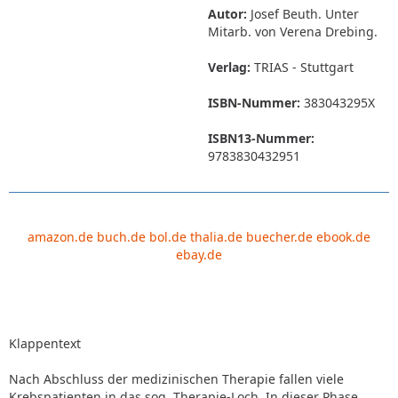
Autor:
Josef Beuth. Unter
Mitarb. von Verena Drebing.
Verlag:
TRIAS - Stuttgart
ISBN-Nummer:
383043295X
ISBN13-Nummer:
9783830432951
amazon.de
buch.de
bol.de
thalia.de
buecher.de
ebook.de
ebay.de
Klappentext
Nach Abschluss der medizinischen Therapie fallen viele
Krebspatienten in das sog. Therapie-Loch. In dieser Phase