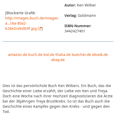
Autor:
Ken Wilber
[Blockierte Grafik:
Verlag:
Goldmann
http://images.buch.de/images-
a…c6a-80a2-
ISBN-Nummer:
b26e2cebdb9f.jpg
]
3442427401
amazon.de
buch.de
bol.de
thalia.de
buecher.de
ebook.de
ebay.de
Dies ist das persönlichste Buch Ken Wilbers. Ein Buch, das die
Geschichte einer Liebe erzählt, der Liebe von Ken und Treya.
Doch eine Woche nach ihrer Hochzeit diagnostizieren die Ärzte
bei der 36jährigen Treya Brustkrebs. So ist das Buch auch die
Geschichte eines Kampfes gegen den Krebs - und gegen den
Tod.