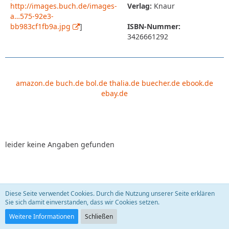
http://images.buch.de/images-
Verlag:
Knaur
a…575-92e3-
bb983cf1fb9a.jpg
]
ISBN-Nummer:
3426661292
amazon.de
buch.de
bol.de
thalia.de
buecher.de
ebook.de
ebay.de
leider keine Angaben gefunden
Diese Seite verwendet Cookies. Durch die Nutzung unserer Seite erklären
Leben, die Zweite. Krebs - eine Krankheit führt
Sie sich damit einverstanden, dass wir Cookies setzen.
Regie!?
sauberfrau
22. September 2009
Weitere Informationen
Schließen