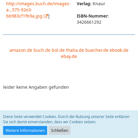
http://images.buch.de/images-
Verlag:
Knaur
a…575-92e3-
bb983cf1fb9a.jpg
]
ISBN-Nummer:
3426661292
amazon.de
buch.de
bol.de
thalia.de
buecher.de
ebook.de
ebay.de
leider keine Angaben gefunden
Diese Seite verwendet Cookies. Durch die Nutzung unserer Seite erklären
Leben, die Zweite. Krebs - eine Krankheit führt
Sie sich damit einverstanden, dass wir Cookies setzen.
Regie!?
sauberfrau
22. September 2009
Weitere Informationen
Schließen