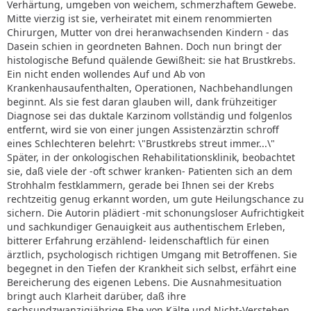
Verhärtung, umgeben von weichem, schmerzhaftem Gewebe.
Mitte vierzig ist sie, verheiratet mit einem renommierten
Chirurgen, Mutter von drei heranwachsenden Kindern - das
Dasein schien in geordneten Bahnen. Doch nun bringt der
histologische Befund quälende Gewißheit: sie hat Brustkrebs.
Ein nicht enden wollendes Auf und Ab von
Krankenhausaufenthalten, Operationen, Nachbehandlungen
beginnt. Als sie fest daran glauben will, dank frühzeitiger
Diagnose sei das duktale Karzinom vollständig und folgenlos
entfernt, wird sie von einer jungen Assistenzärztin schroff
eines Schlechteren belehrt: \"Brustkrebs streut immer...\"
Später, in der onkologischen Rehabilitationsklinik, beobachtet
sie, daß viele der -oft schwer kranken- Patienten sich an dem
Strohhalm festklammern, gerade bei Ihnen sei der Krebs
rechtzeitig genug erkannt worden, um gute Heilungschance zu
sichern. Die Autorin plädiert -mit schonungsloser Aufrichtigkeit
und sachkundiger Genauigkeit aus authentischem Erleben,
bitterer Erfahrung erzählend- leidenschaftlich für einen
ärztlich, psychologisch richtigen Umgang mit Betroffenen. Sie
begegnet in den Tiefen der Krankheit sich selbst, erfährt eine
Bereicherung des eigenen Lebens. Die Ausnahmesituation
bringt auch Klarheit darüber, daß ihre
sechsundzwanzigjährige Ehe von Kälte und Nicht-Verstehen