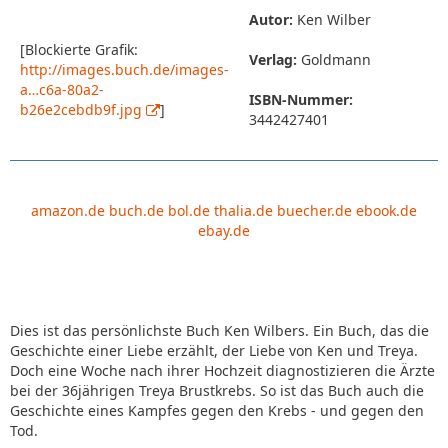
Autor:
Ken Wilber
[Blockierte Grafik:
Verlag:
Goldmann
http://images.buch.de/images-
a…c6a-80a2-
ISBN-Nummer:
b26e2cebdb9f.jpg
]
3442427401
amazon.de
buch.de
bol.de
thalia.de
buecher.de
ebook.de
ebay.de
Dies ist das persönlichste Buch Ken Wilbers. Ein Buch, das die
Geschichte einer Liebe erzählt, der Liebe von Ken und Treya.
Doch eine Woche nach ihrer Hochzeit diagnostizieren die Ärzte
bei der 36jährigen Treya Brustkrebs. So ist das Buch auch die
Geschichte eines Kampfes gegen den Krebs - und gegen den
Tod.