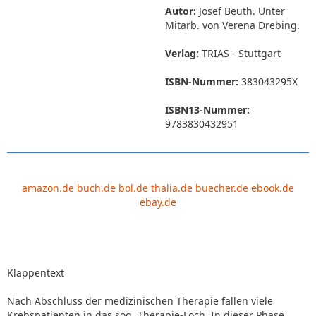
Autor:
Josef Beuth. Unter
Mitarb. von Verena Drebing.
Verlag:
TRIAS - Stuttgart
ISBN-Nummer:
383043295X
ISBN13-Nummer:
9783830432951
amazon.de
buch.de
bol.de
thalia.de
buecher.de
ebook.de
ebay.de
Klappentext
Nach Abschluss der medizinischen Therapie fallen viele
Krebspatienten in das sog. Therapie-Loch. In dieser Phase