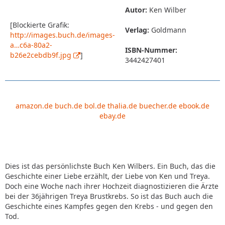
Autor:
Ken Wilber
[Blockierte Grafik:
Verlag:
Goldmann
http://images.buch.de/images-
a…c6a-80a2-
ISBN-Nummer:
b26e2cebdb9f.jpg
]
3442427401
amazon.de
buch.de
bol.de
thalia.de
buecher.de
ebook.de
ebay.de
Dies ist das persönlichste Buch Ken Wilbers. Ein Buch, das die
Geschichte einer Liebe erzählt, der Liebe von Ken und Treya.
Doch eine Woche nach ihrer Hochzeit diagnostizieren die Ärzte
bei der 36jährigen Treya Brustkrebs. So ist das Buch auch die
Geschichte eines Kampfes gegen den Krebs - und gegen den
Tod.