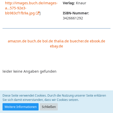
http://images.buch.de/images-
Verlag:
Knaur
a…575-92e3-
bb983cf1fb9a.jpg
]
ISBN-Nummer:
3426661292
amazon.de
buch.de
bol.de
thalia.de
buecher.de
ebook.de
ebay.de
leider keine Angaben gefunden
Diese Seite verwendet Cookies. Durch die Nutzung unserer Seite erklären
Leben, die Zweite. Krebs - eine Krankheit führt
Sie sich damit einverstanden, dass wir Cookies setzen.
Regie!?
sauberfrau
22. September 2009
Weitere Informationen
Schließen