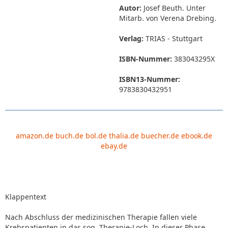
Autor:
Josef Beuth. Unter
Mitarb. von Verena Drebing.
Verlag:
TRIAS - Stuttgart
ISBN-Nummer:
383043295X
ISBN13-Nummer:
9783830432951
amazon.de
buch.de
bol.de
thalia.de
buecher.de
ebook.de
ebay.de
Klappentext
Nach Abschluss der medizinischen Therapie fallen viele
Krebspatienten in das sog. Therapie-Loch. In dieser Phase