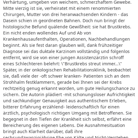
Verhärtung, umgeben von weichem, schmerzhaftem Gewebe.
Mitte vierzig ist sie, verheiratet mit einem renommierten
Chirurgen, Mutter von drei heranwachsenden Kindern - das
Dasein schien in geordneten Bahnen. Doch nun bringt der
histologische Befund quälende Gewißheit: sie hat Brustkrebs.
Ein nicht enden wollendes Auf und Ab von
Krankenhausaufenthalten, Operationen, Nachbehandlungen
beginnt. Als sie fest daran glauben will, dank frühzeitiger
Diagnose sei das duktale Karzinom vollständig und folgenlos
entfernt, wird sie von einer jungen Assistenzärztin schroff
eines Schlechteren belehrt: \"Brustkrebs streut immer...\"
Später, in der onkologischen Rehabilitationsklinik, beobachtet
sie, daß viele der -oft schwer kranken- Patienten sich an dem
Strohhalm festklammern, gerade bei Ihnen sei der Krebs
rechtzeitig genug erkannt worden, um gute Heilungschance zu
sichern. Die Autorin plädiert -mit schonungsloser Aufrichtigkeit
und sachkundiger Genauigkeit aus authentischem Erleben,
bitterer Erfahrung erzählend- leidenschaftlich für einen
ärztlich, psychologisch richtigen Umgang mit Betroffenen. Sie
begegnet in den Tiefen der Krankheit sich selbst, erfährt eine
Bereicherung des eigenen Lebens. Die Ausnahmesituation
bringt auch Klarheit darüber, daß ihre
sechsundzwanzigjährige Ehe von Kälte und Nicht-Verstehen