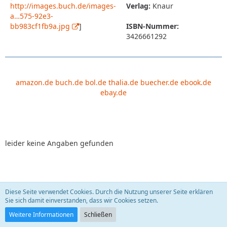
http://images.buch.de/images-
Verlag:
Knaur
a…575-92e3-
bb983cf1fb9a.jpg
]
ISBN-Nummer:
3426661292
amazon.de
buch.de
bol.de
thalia.de
buecher.de
ebook.de
ebay.de
leider keine Angaben gefunden
Diese Seite verwendet Cookies. Durch die Nutzung unserer Seite erklären
Leben, die Zweite. Krebs - eine Krankheit führt
Sie sich damit einverstanden, dass wir Cookies setzen.
Regie!?
sauberfrau
22. September 2009
Weitere Informationen
Schließen