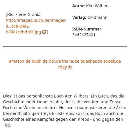
Autor:
Ken Wilber
[Blockierte Grafik:
Verlag:
Goldmann
http://images.buch.de/images-
a…c6a-80a2-
ISBN-Nummer:
b26e2cebdb9f.jpg
]
3442427401
amazon.de
buch.de
bol.de
thalia.de
buecher.de
ebook.de
ebay.de
Dies ist das persönlichste Buch Ken Wilbers. Ein Buch, das die
Geschichte einer Liebe erzählt, der Liebe von Ken und Treya.
Doch eine Woche nach ihrer Hochzeit diagnostizieren die Ärzte
bei der 36jährigen Treya Brustkrebs. So ist das Buch auch die
Geschichte eines Kampfes gegen den Krebs - und gegen den
Tod.