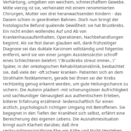
Verhärtung, umgeben von weichem, schmerzhaftem Gewebe.
Mitte vierzig ist sie, verheiratet mit einem renommierten
Chirurgen, Mutter von drei heranwachsenden Kindern - das
Dasein schien in geordneten Bahnen. Doch nun bringt der
histologische Befund quälende Gewißheit: sie hat Brustkrebs.
Ein nicht enden wollendes Auf und Ab von
Krankenhausaufenthalten, Operationen, Nachbehandlungen
beginnt. Als sie fest daran glauben will, dank frühzeitiger
Diagnose sei das duktale Karzinom vollständig und folgenlos
entfernt, wird sie von einer jungen Assistenzärztin schroff
eines Schlechteren belehrt: \"Brustkrebs streut immer...\"
Später, in der onkologischen Rehabilitationsklinik, beobachtet
sie, daß viele der -oft schwer kranken- Patienten sich an dem
Strohhalm festklammern, gerade bei Ihnen sei der Krebs
rechtzeitig genug erkannt worden, um gute Heilungschance zu
sichern. Die Autorin plädiert -mit schonungsloser Aufrichtigkeit
und sachkundiger Genauigkeit aus authentischem Erleben,
bitterer Erfahrung erzählend- leidenschaftlich für einen
ärztlich, psychologisch richtigen Umgang mit Betroffenen. Sie
begegnet in den Tiefen der Krankheit sich selbst, erfährt eine
Bereicherung des eigenen Lebens. Die Ausnahmesituation
bringt auch Klarheit darüber, daß ihre
sechsundzwanzigjährige Ehe von Kälte und Nicht-Verstehen