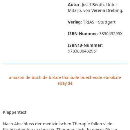
Autor:
Josef Beuth. Unter
Mitarb. von Verena Drebing.
Verlag:
TRIAS - Stuttgart
ISBN-Nummer:
383043295X
ISBN13-Nummer:
9783830432951
amazon.de
buch.de
bol.de
thalia.de
buecher.de
ebook.de
ebay.de
Klappentext
Nach Abschluss der medizinischen Therapie fallen viele
Krebspatienten in das sog. Therapie-Loch. In dieser Phase