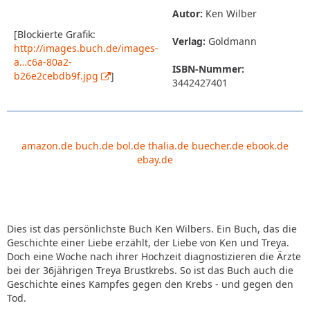
Autor:
Ken Wilber
[Blockierte Grafik:
Verlag:
Goldmann
http://images.buch.de/images-
a…c6a-80a2-
ISBN-Nummer:
b26e2cebdb9f.jpg
]
3442427401
amazon.de
buch.de
bol.de
thalia.de
buecher.de
ebook.de
ebay.de
Dies ist das persönlichste Buch Ken Wilbers. Ein Buch, das die
Geschichte einer Liebe erzählt, der Liebe von Ken und Treya.
Doch eine Woche nach ihrer Hochzeit diagnostizieren die Ärzte
bei der 36jährigen Treya Brustkrebs. So ist das Buch auch die
Geschichte eines Kampfes gegen den Krebs - und gegen den
Tod.