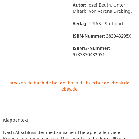
Autor:
Josef Beuth. Unter
Mitarb. von Verena Drebing.
Verlag:
TRIAS - Stuttgart
ISBN-Nummer:
383043295X
ISBN13-Nummer:
9783830432951
amazon.de
buch.de
bol.de
thalia.de
buecher.de
ebook.de
ebay.de
Klappentext
Nach Abschluss der medizinischen Therapie fallen viele
Krebspatienten in das sog. Therapie-Loch. In dieser Phase