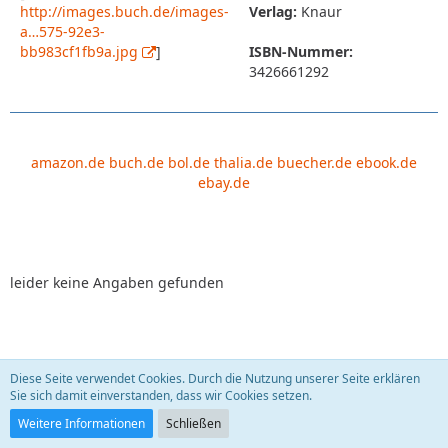
http://images.buch.de/images-
Verlag:
Knaur
a…575-92e3-
bb983cf1fb9a.jpg
]
ISBN-Nummer:
3426661292
amazon.de
buch.de
bol.de
thalia.de
buecher.de
ebook.de
ebay.de
leider keine Angaben gefunden
Diese Seite verwendet Cookies. Durch die Nutzung unserer Seite erklären
Leben, die Zweite. Krebs - eine Krankheit führt
Sie sich damit einverstanden, dass wir Cookies setzen.
Regie!?
sauberfrau
22. September 2009
Weitere Informationen
Schließen