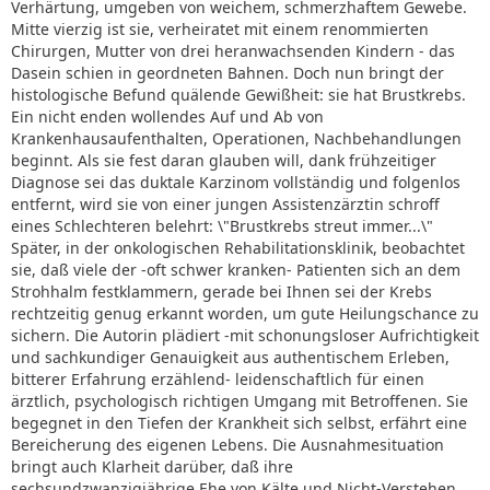
Verhärtung, umgeben von weichem, schmerzhaftem Gewebe.
Mitte vierzig ist sie, verheiratet mit einem renommierten
Chirurgen, Mutter von drei heranwachsenden Kindern - das
Dasein schien in geordneten Bahnen. Doch nun bringt der
histologische Befund quälende Gewißheit: sie hat Brustkrebs.
Ein nicht enden wollendes Auf und Ab von
Krankenhausaufenthalten, Operationen, Nachbehandlungen
beginnt. Als sie fest daran glauben will, dank frühzeitiger
Diagnose sei das duktale Karzinom vollständig und folgenlos
entfernt, wird sie von einer jungen Assistenzärztin schroff
eines Schlechteren belehrt: \"Brustkrebs streut immer...\"
Später, in der onkologischen Rehabilitationsklinik, beobachtet
sie, daß viele der -oft schwer kranken- Patienten sich an dem
Strohhalm festklammern, gerade bei Ihnen sei der Krebs
rechtzeitig genug erkannt worden, um gute Heilungschance zu
sichern. Die Autorin plädiert -mit schonungsloser Aufrichtigkeit
und sachkundiger Genauigkeit aus authentischem Erleben,
bitterer Erfahrung erzählend- leidenschaftlich für einen
ärztlich, psychologisch richtigen Umgang mit Betroffenen. Sie
begegnet in den Tiefen der Krankheit sich selbst, erfährt eine
Bereicherung des eigenen Lebens. Die Ausnahmesituation
bringt auch Klarheit darüber, daß ihre
sechsundzwanzigjährige Ehe von Kälte und Nicht-Verstehen