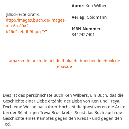
Autor:
Ken Wilber
[Blockierte Grafik:
Verlag:
Goldmann
http://images.buch.de/images-
a…c6a-80a2-
ISBN-Nummer:
b26e2cebdb9f.jpg
]
3442427401
amazon.de
buch.de
bol.de
thalia.de
buecher.de
ebook.de
ebay.de
Dies ist das persönlichste Buch Ken Wilbers. Ein Buch, das die
Geschichte einer Liebe erzählt, der Liebe von Ken und Treya.
Doch eine Woche nach ihrer Hochzeit diagnostizieren die Ärzte
bei der 36jährigen Treya Brustkrebs. So ist das Buch auch die
Geschichte eines Kampfes gegen den Krebs - und gegen den
Tod.