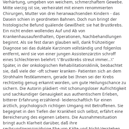
Verhärtung, umgeben von weichem, schmerzhaftem Gewebe.
Mitte vierzig ist sie, verheiratet mit einem renommierten
Chirurgen, Mutter von drei heranwachsenden Kindern - das
Dasein schien in geordneten Bahnen. Doch nun bringt der
histologische Befund quälende Gewißheit: sie hat Brustkrebs.
Ein nicht enden wollendes Auf und Ab von
Krankenhausaufenthalten, Operationen, Nachbehandlungen
beginnt. Als sie fest daran glauben will, dank frühzeitiger
Diagnose sei das duktale Karzinom vollständig und folgenlos
entfernt, wird sie von einer jungen Assistenzärztin schroff
eines Schlechteren belehrt: \"Brustkrebs streut immer...\"
Später, in der onkologischen Rehabilitationsklinik, beobachtet
sie, daß viele der -oft schwer kranken- Patienten sich an dem
Strohhalm festklammern, gerade bei Ihnen sei der Krebs
rechtzeitig genug erkannt worden, um gute Heilungschance zu
sichern. Die Autorin plädiert -mit schonungsloser Aufrichtigkeit
und sachkundiger Genauigkeit aus authentischem Erleben,
bitterer Erfahrung erzählend- leidenschaftlich für einen
ärztlich, psychologisch richtigen Umgang mit Betroffenen. Sie
begegnet in den Tiefen der Krankheit sich selbst, erfährt eine
Bereicherung des eigenen Lebens. Die Ausnahmesituation
bringt auch Klarheit darüber, daß ihre
sechsundzwanzigjährige Ehe von Kälte und Nicht-Verstehen