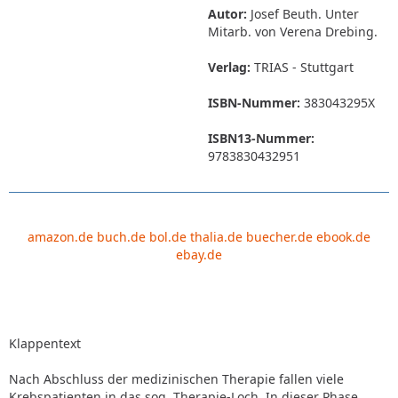
Autor:
Josef Beuth. Unter
Mitarb. von Verena Drebing.
Verlag:
TRIAS - Stuttgart
ISBN-Nummer:
383043295X
ISBN13-Nummer:
9783830432951
amazon.de
buch.de
bol.de
thalia.de
buecher.de
ebook.de
ebay.de
Klappentext
Nach Abschluss der medizinischen Therapie fallen viele
Krebspatienten in das sog. Therapie-Loch. In dieser Phase