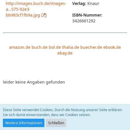
http://images.buch.de/images-
Verlag:
Knaur
a…575-92e3-
bb983cf1fb9a.jpg
]
ISBN-Nummer:
3426661292
amazon.de
buch.de
bol.de
thalia.de
buecher.de
ebook.de
ebay.de
leider keine Angaben gefunden
Diese Seite verwendet Cookies. Durch die Nutzung unserer Seite erklären
Leben, die Zweite. Krebs - eine Krankheit führt
Sie sich damit einverstanden, dass wir Cookies setzen.
Regie!?
sauberfrau
22. September 2009
Weitere Informationen
Schließen