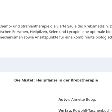
Chemo- und Strahlentherapie die vierte Säule der Krebsmedizin
schen Enzymen, Heilpilzen, Selen und Lycopin eine optimale bio
echanismen sowie Ansatzpunkte für eine kombinierte biologisc
Die Mistel : Heilpflanze in der Krebstherapie
Autor:
Annette Bopp.
Verlag:
Rowohlt-Taschenbuch-V