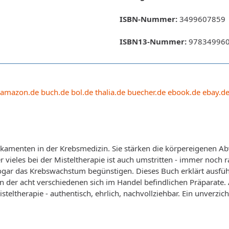
ISBN-Nummer:
3499607859
ISBN13-Nummer:
97834996
amazon.de
buch.de
bol.de
thalia.de
buecher.de
ebook.de
ebay.d
amenten in der Krebsmedizin. Sie stärken die körpereigenen Abw
 vieles bei der Misteltherapie ist auch umstritten - immer noc
 sogar das Krebswachstum begünstigen. Dieses Buch erklärt ausf
n der acht verschiedenen sich im Handel befindlichen Präparate.
teltherapie - authentisch, ehrlich, nachvollziehbar. Ein unverzic