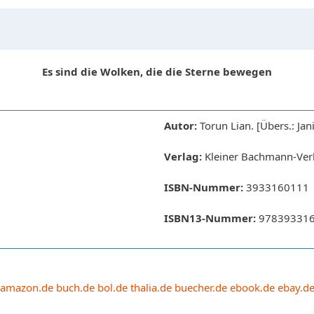
Es sind die Wolken, die die Sterne bewegen
Autor:
Torun Lian. [Übers.: Jani
Verlag:
Kleiner Bachmann-Verl
ISBN-Nummer:
3933160111
ISBN13-Nummer:
97839331
amazon.de
buch.de
bol.de
thalia.de
buecher.de
ebook.de
ebay.d