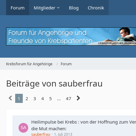
Forum
Mitglieder
Blog
Chronik
Krebsforum für Angehörige
Forum
Beiträge von sauberfrau
1
2
3
4
5
…
47
Heilimpulse bei Krebs : von der Hoffnung zum Ver
die Mut machen:
sauberfrau
1. Juli 2013