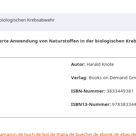
biologischen Krebsabwehr
rte Anwendung von Naturstoffen in der biologischen Kr
Autor:
Harald Knote
Verlag:
Books on Demand Gmb
ISBN-Nummer:
3833449381
ISBN13-Nummer:
97838334
amazon.de
buch.de
bol.de
thalia.de
buecher.de
ebook.de
ebay.d