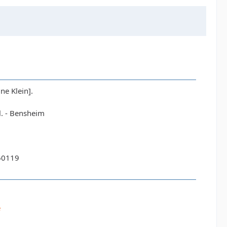
ne Klein].
. - Bensheim
60119
e