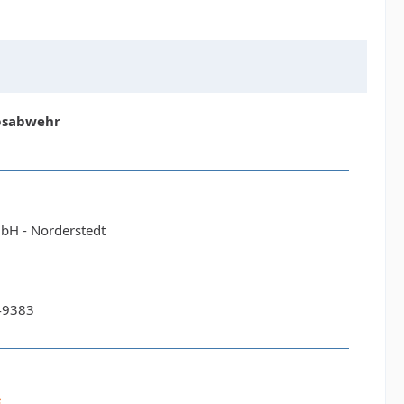
ebsabwehr
H - Norderstedt
49383
e