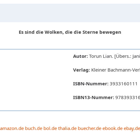
Es sind die Wolken, die die Sterne bewegen
Autor:
Torun Lian. [Übers.: Jani
Verlag:
Kleiner Bachmann-Verl
ISBN-Nummer:
3933160111
ISBN13-Nummer:
97839331
amazon.de
buch.de
bol.de
thalia.de
buecher.de
ebook.de
ebay.d