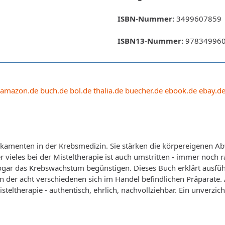
ISBN-Nummer:
3499607859
ISBN13-Nummer:
97834996
amazon.de
buch.de
bol.de
thalia.de
buecher.de
ebook.de
ebay.d
amenten in der Krebsmedizin. Sie stärken die körpereigenen Abw
 vieles bei der Misteltherapie ist auch umstritten - immer noc
 sogar das Krebswachstum begünstigen. Dieses Buch erklärt ausf
n der acht verschiedenen sich im Handel befindlichen Präparate.
teltherapie - authentisch, ehrlich, nachvollziehbar. Ein unverzic