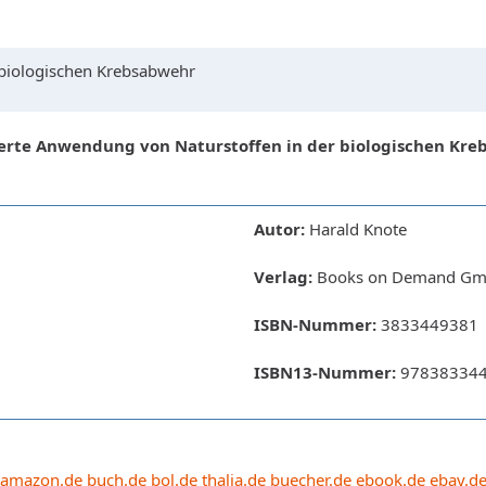
biologischen Krebsabwehr
rte Anwendung von Naturstoffen in der biologischen Kr
Autor:
Harald Knote
Verlag:
Books on Demand Gmb
ISBN-Nummer:
3833449381
ISBN13-Nummer:
97838334
amazon.de
buch.de
bol.de
thalia.de
buecher.de
ebook.de
ebay.d