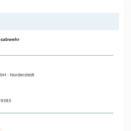
ebsabwehr
H - Norderstedt
49383
e