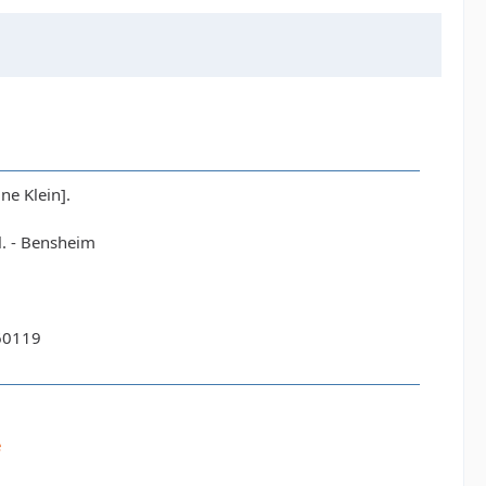
ne Klein].
. - Bensheim
60119
e