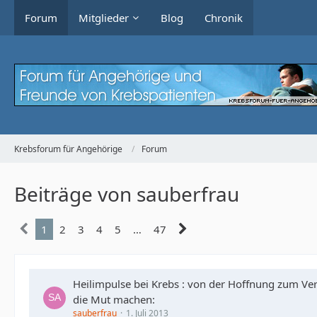
Forum
Mitglieder
Blog
Chronik
Krebsforum für Angehörige
Forum
Beiträge von sauberfrau
1
2
3
4
5
…
47
Heilimpulse bei Krebs : von der Hoffnung zum Ver
die Mut machen:
sauberfrau
1. Juli 2013