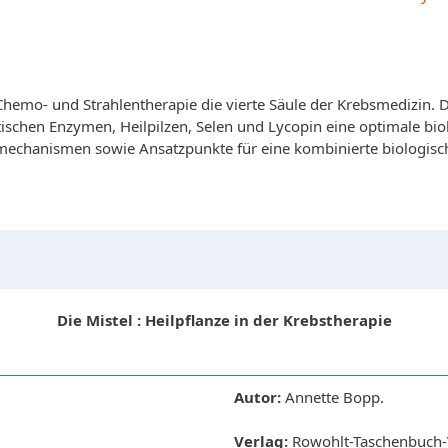
Chemo- und Strahlentherapie die vierte Säule der Krebsmedizin
schen Enzymen, Heilpilzen, Selen und Lycopin eine optimale bio
echanismen sowie Ansatzpunkte für eine kombinierte biologisc
Die Mistel : Heilpflanze in der Krebstherapie
Autor:
Annette Bopp.
Verlag:
Rowohlt-Taschenbuch-V