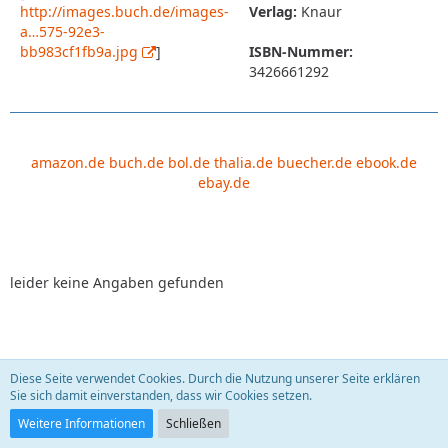
http://images.buch.de/images-
Verlag:
Knaur
a…575-92e3-
bb983cf1fb9a.jpg
]
ISBN-Nummer:
3426661292
amazon.de
buch.de
bol.de
thalia.de
buecher.de
ebook.de
ebay.de
leider keine Angaben gefunden
Diese Seite verwendet Cookies. Durch die Nutzung unserer Seite erklären
Leben, die Zweite. Krebs - eine Krankheit führt
Sie sich damit einverstanden, dass wir Cookies setzen.
Regie!?
sauberfrau
22. September 2009
Weitere Informationen
Schließen