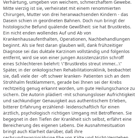
Verhärtung, umgeben von weichem, schmerzhaftem Gewebe.
Mitte vierzig ist sie, verheiratet mit einem renommierten
Chirurgen, Mutter von drei heranwachsenden Kindern - das
Dasein schien in geordneten Bahnen. Doch nun bringt der
histologische Befund quälende Gewißheit: sie hat Brustkrebs.
Ein nicht enden wollendes Auf und Ab von
Krankenhausaufenthalten, Operationen, Nachbehandlungen
beginnt. Als sie fest daran glauben will, dank frühzeitiger
Diagnose sei das duktale Karzinom vollständig und folgenlos
entfernt, wird sie von einer jungen Assistenzärztin schroff
eines Schlechteren belehrt: \"Brustkrebs streut immer...\"
Später, in der onkologischen Rehabilitationsklinik, beobachtet
sie, daß viele der -oft schwer kranken- Patienten sich an dem
Strohhalm festklammern, gerade bei Ihnen sei der Krebs
rechtzeitig genug erkannt worden, um gute Heilungschance zu
sichern. Die Autorin plädiert -mit schonungsloser Aufrichtigkeit
und sachkundiger Genauigkeit aus authentischem Erleben,
bitterer Erfahrung erzählend- leidenschaftlich für einen
ärztlich, psychologisch richtigen Umgang mit Betroffenen. Sie
begegnet in den Tiefen der Krankheit sich selbst, erfährt eine
Bereicherung des eigenen Lebens. Die Ausnahmesituation
bringt auch Klarheit darüber, daß ihre
sechsundzwanzigjährige Ehe von Kälte und Nicht-Verstehen