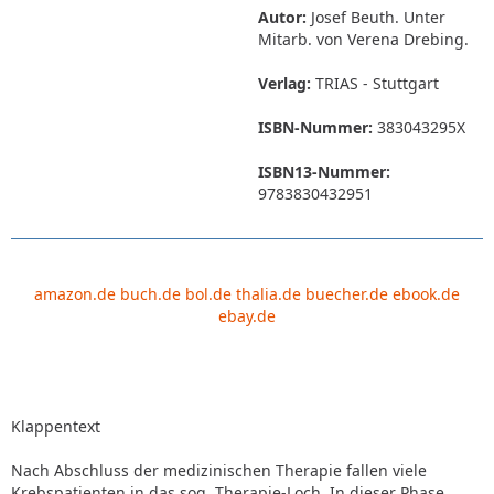
Autor:
Josef Beuth. Unter
Mitarb. von Verena Drebing.
Verlag:
TRIAS - Stuttgart
ISBN-Nummer:
383043295X
ISBN13-Nummer:
9783830432951
amazon.de
buch.de
bol.de
thalia.de
buecher.de
ebook.de
ebay.de
Klappentext
Nach Abschluss der medizinischen Therapie fallen viele
Krebspatienten in das sog. Therapie-Loch. In dieser Phase