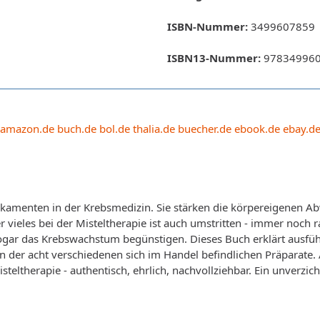
ISBN-Nummer:
3499607859
ISBN13-Nummer:
97834996
amazon.de
buch.de
bol.de
thalia.de
buecher.de
ebook.de
ebay.d
amenten in der Krebsmedizin. Sie stärken die körpereigenen Abw
 vieles bei der Misteltherapie ist auch umstritten - immer noc
 sogar das Krebswachstum begünstigen. Dieses Buch erklärt ausf
n der acht verschiedenen sich im Handel befindlichen Präparate.
teltherapie - authentisch, ehrlich, nachvollziehbar. Ein unverzic