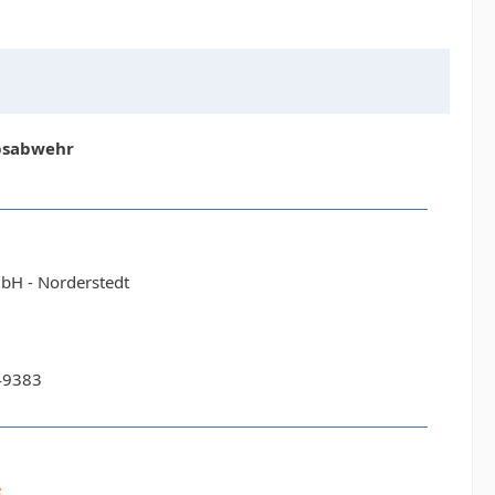
ebsabwehr
H - Norderstedt
49383
e