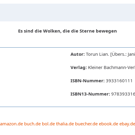
Es sind die Wolken, die die Sterne bewegen
Autor:
Torun Lian. [Übers.: Jani
Verlag:
Kleiner Bachmann-Verl
ISBN-Nummer:
3933160111
ISBN13-Nummer:
97839331
amazon.de
buch.de
bol.de
thalia.de
buecher.de
ebook.de
ebay.d