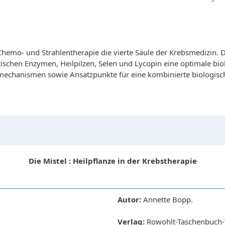
Chemo- und Strahlentherapie die vierte Säule der Krebsmedizin
schen Enzymen, Heilpilzen, Selen und Lycopin eine optimale bio
echanismen sowie Ansatzpunkte für eine kombinierte biologisc
Die Mistel : Heilpflanze in der Krebstherapie
Autor:
Annette Bopp.
Verlag:
Rowohlt-Taschenbuch-V