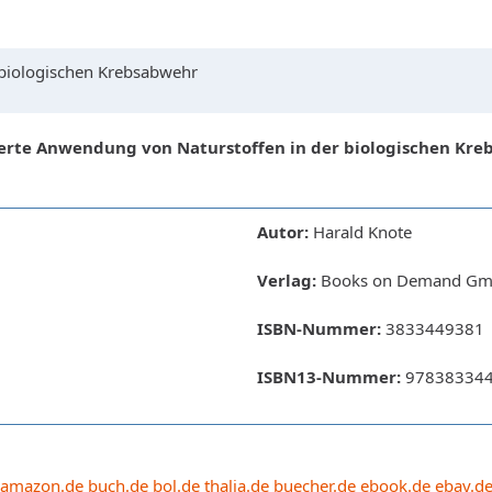
biologischen Krebsabwehr
rte Anwendung von Naturstoffen in der biologischen Kr
Autor:
Harald Knote
Verlag:
Books on Demand Gmb
ISBN-Nummer:
3833449381
ISBN13-Nummer:
97838334
amazon.de
buch.de
bol.de
thalia.de
buecher.de
ebook.de
ebay.d