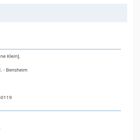
ne Klein].
. - Bensheim
60119
e