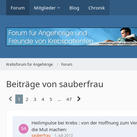
Forum
Mitglieder
Blog
Chronik
Krebsforum für Angehörige
Forum
Beiträge von sauberfrau
1
2
3
4
5
…
47
Heilimpulse bei Krebs : von der Hoffnung zum Ver
die Mut machen:
sauberfrau
1. Juli 2013