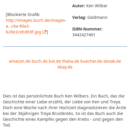
Autor:
Ken Wilber
[Blockierte Grafik:
Verlag:
Goldmann
http://images.buch.de/images-
a…c6a-80a2-
ISBN-Nummer:
b26e2cebdb9f.jpg
]
3442427401
amazon.de
buch.de
bol.de
thalia.de
buecher.de
ebook.de
ebay.de
Dies ist das persönlichste Buch Ken Wilbers. Ein Buch, das die
Geschichte einer Liebe erzählt, der Liebe von Ken und Treya.
Doch eine Woche nach ihrer Hochzeit diagnostizieren die Ärzte
bei der 36jährigen Treya Brustkrebs. So ist das Buch auch die
Geschichte eines Kampfes gegen den Krebs - und gegen den
Tod.