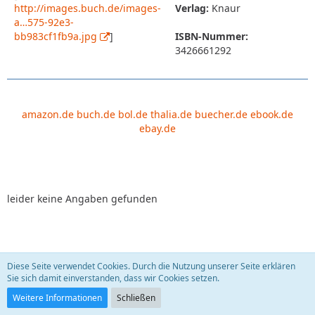
http://images.buch.de/images-
Verlag:
Knaur
a…575-92e3-
bb983cf1fb9a.jpg
]
ISBN-Nummer:
3426661292
amazon.de
buch.de
bol.de
thalia.de
buecher.de
ebook.de
ebay.de
leider keine Angaben gefunden
Diese Seite verwendet Cookies. Durch die Nutzung unserer Seite erklären
Leben, die Zweite. Krebs - eine Krankheit führt
Sie sich damit einverstanden, dass wir Cookies setzen.
Regie!?
sauberfrau
22. September 2009
Weitere Informationen
Schließen