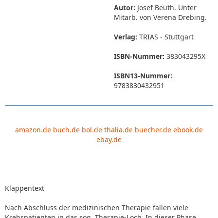
Autor:
Josef Beuth. Unter
Mitarb. von Verena Drebing.
Verlag:
TRIAS - Stuttgart
ISBN-Nummer:
383043295X
ISBN13-Nummer:
9783830432951
amazon.de
buch.de
bol.de
thalia.de
buecher.de
ebook.de
ebay.de
Klappentext
Nach Abschluss der medizinischen Therapie fallen viele
Krebspatienten in das sog. Therapie-Loch. In dieser Phase