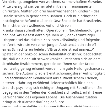
Verhärtung, umgeben von weichem, schmerzhaftem Gewebe.
Mitte vierzig ist sie, verheiratet mit einem renommierten
Chirurgen, Mutter von drei heranwachsenden Kindern - das
Dasein schien in geordneten Bahnen. Doch nun bringt der
histologische Befund quälende Gewißheit: sie hat Brustkrebs.
Ein nicht enden wollendes Auf und Ab von
Krankenhausaufenthalten, Operationen, Nachbehandlungen
beginnt. Als sie fest daran glauben will, dank frühzeitiger
Diagnose sei das duktale Karzinom vollständig und folgenlos
entfernt, wird sie von einer jungen Assistenzärztin schroff
eines Schlechteren belehrt: \"Brustkrebs streut immer...\"
Später, in der onkologischen Rehabilitationsklinik, beobachtet
sie, daß viele der -oft schwer kranken- Patienten sich an dem
Strohhalm festklammern, gerade bei Ihnen sei der Krebs
rechtzeitig genug erkannt worden, um gute Heilungschance zu
sichern. Die Autorin plädiert -mit schonungsloser Aufrichtigkeit
und sachkundiger Genauigkeit aus authentischem Erleben,
bitterer Erfahrung erzählend- leidenschaftlich für einen
ärztlich, psychologisch richtigen Umgang mit Betroffenen. Sie
begegnet in den Tiefen der Krankheit sich selbst, erfährt eine
Bereicherung des eigenen Lebens. Die Ausnahmesituation
bringt auch Klarheit darüber, daß ihre
sechsundzwanzigjährige Ehe von Kälte und Nicht-Verstehen