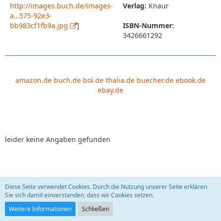
http://images.buch.de/images-
Verlag:
Knaur
a…575-92e3-
bb983cf1fb9a.jpg
]
ISBN-Nummer:
3426661292
amazon.de
buch.de
bol.de
thalia.de
buecher.de
ebook.de
ebay.de
leider keine Angaben gefunden
Diese Seite verwendet Cookies. Durch die Nutzung unserer Seite erklären
Leben, die Zweite. Krebs - eine Krankheit führt
Sie sich damit einverstanden, dass wir Cookies setzen.
Regie!?
sauberfrau
22. September 2009
Weitere Informationen
Schließen