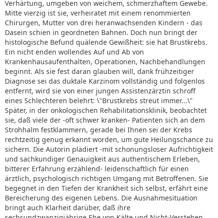
Verhärtung, umgeben von weichem, schmerzhaftem Gewebe.
Mitte vierzig ist sie, verheiratet mit einem renommierten
Chirurgen, Mutter von drei heranwachsenden Kindern - das
Dasein schien in geordneten Bahnen. Doch nun bringt der
histologische Befund quälende Gewißheit: sie hat Brustkrebs.
Ein nicht enden wollendes Auf und Ab von
Krankenhausaufenthalten, Operationen, Nachbehandlungen
beginnt. Als sie fest daran glauben will, dank frühzeitiger
Diagnose sei das duktale Karzinom vollständig und folgenlos
entfernt, wird sie von einer jungen Assistenzärztin schroff
eines Schlechteren belehrt: \"Brustkrebs streut immer...\"
Später, in der onkologischen Rehabilitationsklinik, beobachtet
sie, daß viele der -oft schwer kranken- Patienten sich an dem
Strohhalm festklammern, gerade bei Ihnen sei der Krebs
rechtzeitig genug erkannt worden, um gute Heilungschance zu
sichern. Die Autorin plädiert -mit schonungsloser Aufrichtigkeit
und sachkundiger Genauigkeit aus authentischem Erleben,
bitterer Erfahrung erzählend- leidenschaftlich für einen
ärztlich, psychologisch richtigen Umgang mit Betroffenen. Sie
begegnet in den Tiefen der Krankheit sich selbst, erfährt eine
Bereicherung des eigenen Lebens. Die Ausnahmesituation
bringt auch Klarheit darüber, daß ihre
sechsundzwanzigjährige Ehe von Kälte und Nicht-Verstehen