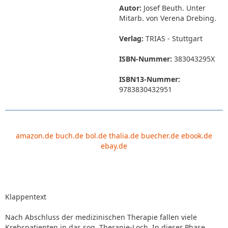
Autor:
Josef Beuth. Unter
Mitarb. von Verena Drebing.
Verlag:
TRIAS - Stuttgart
ISBN-Nummer:
383043295X
ISBN13-Nummer:
9783830432951
amazon.de
buch.de
bol.de
thalia.de
buecher.de
ebook.de
ebay.de
Klappentext
Nach Abschluss der medizinischen Therapie fallen viele
Krebspatienten in das sog. Therapie-Loch. In dieser Phase