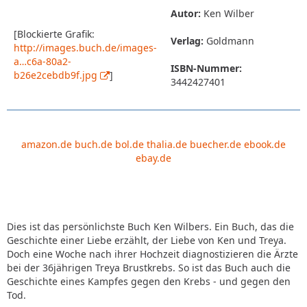
Autor:
Ken Wilber
[Blockierte Grafik:
Verlag:
Goldmann
http://images.buch.de/images-
a…c6a-80a2-
ISBN-Nummer:
b26e2cebdb9f.jpg
]
3442427401
amazon.de
buch.de
bol.de
thalia.de
buecher.de
ebook.de
ebay.de
Dies ist das persönlichste Buch Ken Wilbers. Ein Buch, das die
Geschichte einer Liebe erzählt, der Liebe von Ken und Treya.
Doch eine Woche nach ihrer Hochzeit diagnostizieren die Ärzte
bei der 36jährigen Treya Brustkrebs. So ist das Buch auch die
Geschichte eines Kampfes gegen den Krebs - und gegen den
Tod.