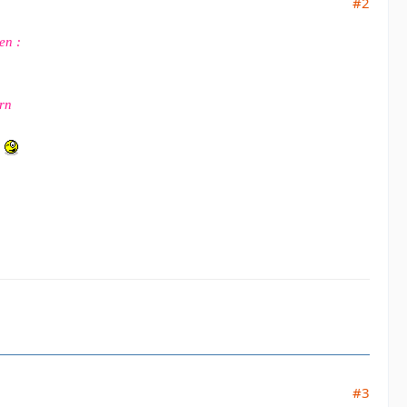
#2
en :
rn
!
#3