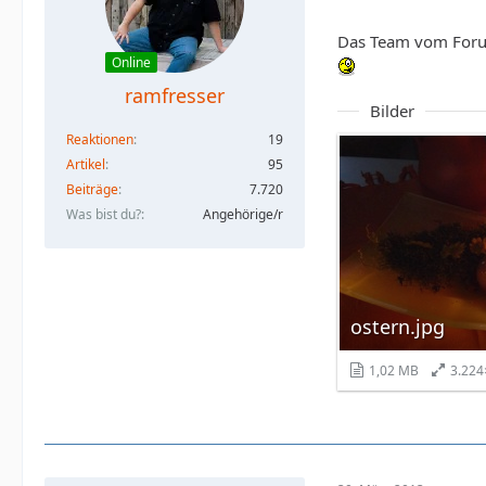
Das Team vom Forum
Online
ramfresser
Bilder
Reaktionen
19
Artikel
95
Beiträge
7.720
Was bist du?
Angehörige/r
ostern.jpg
1,02 MB
3.224