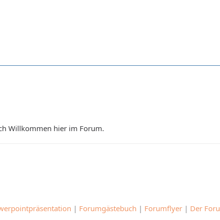
ich Willkommen hier im Forum.
erpointpräsentation
|
Forumgästebuch
|
Forumflyer
|
Der For