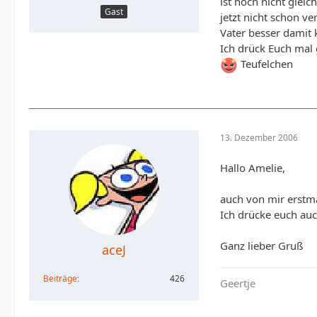
ist noch nicht gle
Gast
jetzt nicht schon ve
Vater besser damit
Ich drück Euch mal 
Teufelchen
13. Dezember 2006
Hallo Amelie,
auch von mir erstm
Ich drücke euch auc
Ganz lieber Gruß
aceJ
Beiträge
426
Geertje