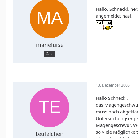
Hallo, Schnecki, her
angemeldet hast.
marieluise
Gast
13. Dezember 2006
Hallo Schnecki,
das Magengeschwür 
muss noch abgeklärt
Untersuchungsergebn
Magengeschwür. Wen
so viele Möglichkei
teufelchen