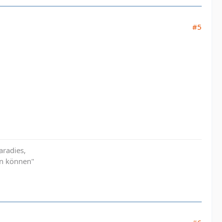
#5
aradies,
en können"