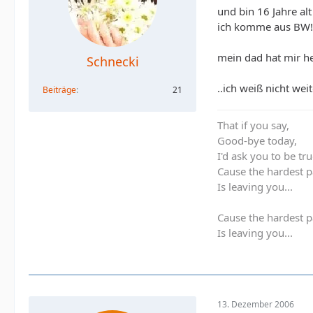
und bin 16 Jahre alt
ich komme aus BW!
mein dad hat mir he
Schnecki
..ich weiß nicht we
Beiträge
21
That if you say,
Good-bye today,
I'd ask you to be tru
Cause the hardest pa
Is leaving you...
Cause the hardest pa
Is leaving you...
13. Dezember 2006