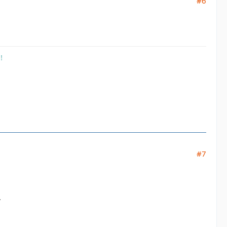
#6
!
#7
.