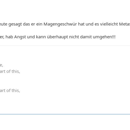
ute gesagt das er ein Magengeschwür hat und es vielleicht Metas
iter, hab Angst und kann überhaupt nicht damit umgehen!!!
e,
rt of this,
rt of this,