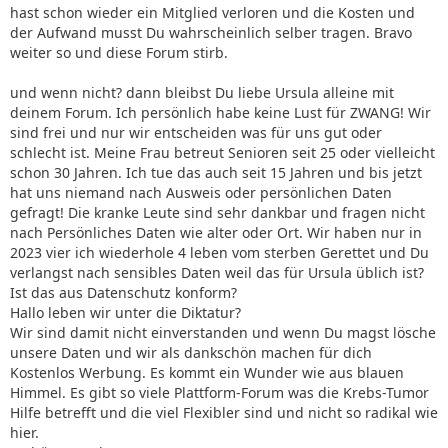
hast schon wieder ein Mitglied verloren und die Kosten und
der Aufwand musst Du wahrscheinlich selber tragen. Bravo
weiter so und diese Forum stirb.
und wenn nicht? dann bleibst Du liebe Ursula alleine mit
deinem Forum. Ich persönlich habe keine Lust für ZWANG! Wir
sind frei und nur wir entscheiden was für uns gut oder
schlecht ist. Meine Frau betreut Senioren seit 25 oder vielleicht
schon 30 Jahren. Ich tue das auch seit 15 Jahren und bis jetzt
hat uns niemand nach Ausweis oder persönlichen Daten
gefragt! Die kranke Leute sind sehr dankbar und fragen nicht
nach Persönliches Daten wie alter oder Ort. Wir haben nur in
2023 vier ich wiederhole 4 leben vom sterben Gerettet und Du
verlangst nach sensibles Daten weil das für Ursula üblich ist?
Ist das aus Datenschutz konform?
Hallo leben wir unter die Diktatur?
Wir sind damit nicht einverstanden und wenn Du magst lösche
unsere Daten und wir als dankschön machen für dich
Kostenlos Werbung. Es kommt ein Wunder wie aus blauen
Himmel. Es gibt so viele Plattform-Forum was die Krebs-Tumor
Hilfe betrefft und die viel Flexibler sind und nicht so radikal wie
hier.