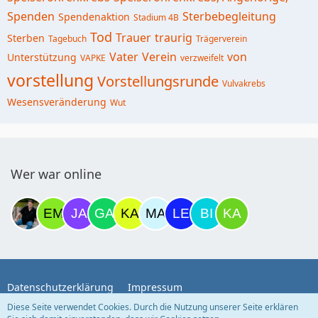
Spenden
Sterbebegleitung
Spendenaktion
Stadium 4B
Tod
Trauer
traurig
Sterben
Tagebuch
Trägerverein
Vater
Verein
von
Unterstützung
VAPKE
verzweifelt
vorstellung
Vorstellungsrunde
Vulvakrebs
Wesensveränderung
Wut
Wer war online
Datenschutzerklärung
Impressum
Diese Seite verwendet Cookies. Durch die Nutzung unserer Seite erklären