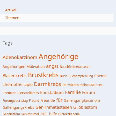
Artikel
Themen
Tags
Angehörige
Adenokarzinom
angst
Angehörigen Motivation
Bauchfellmetastasen
Brustkrebs
Blasenkrebs
Chemo
Buch
Buchempfehlung
Darmkrebs
chemotherapie
Darmkrebs meines Mannes
Familie
Endstadium
Forum
Ehemann
Eierstockkrebs
für
Freunde
Gallengangkarzinom
Forumgeburtstag
Freund
Gehirnmetastasen
Glioblastom
Gallengangskrebs
HCC
hilfe
Glioblastom Gehirntumor
Hinterbliebene