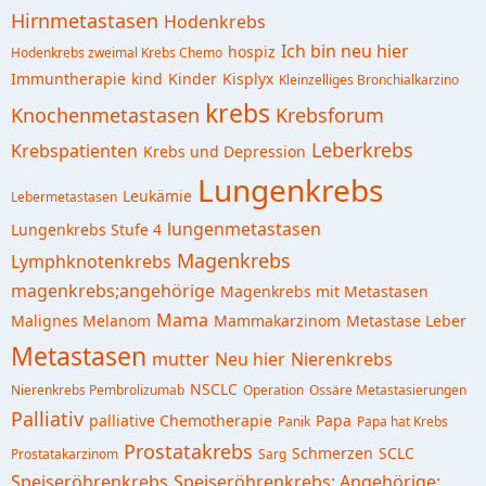
Hirnmetastasen
Hodenkrebs
Ich bin neu hier
hospiz
Hodenkrebs zweimal Krebs Chemo
Immuntherapie
kind
Kinder
Kisplyx
Kleinzelliges Bronchialkarzino
krebs
Knochenmetastasen
Krebsforum
Leberkrebs
Krebspatienten
Krebs und Depression
Lungenkrebs
Leukämie
Lebermetastasen
lungenmetastasen
Lungenkrebs Stufe 4
Magenkrebs
Lymphknotenkrebs
magenkrebs;angehörige
Magenkrebs mit Metastasen
Mama
Malignes Melanom
Mammakarzinom
Metastase Leber
Metastasen
mutter
Neu hier
Nierenkrebs
NSCLC
Nierenkrebs Pembrolizumab
Operation
Ossäre Metastasierungen
Palliativ
palliative Chemotherapie
Papa
Panik
Papa hat Krebs
Prostatakrebs
Schmerzen
SCLC
Prostatakarzinom
Sarg
Speiseröhrenkrebs
Speiseröhrenkrebs; Angehörige;