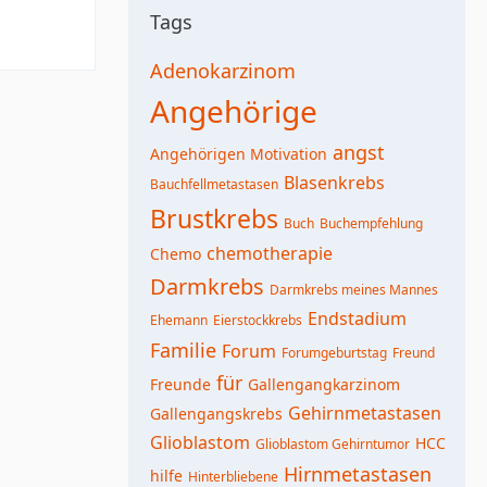
Tags
Adenokarzinom
Angehörige
angst
Angehörigen Motivation
Blasenkrebs
Bauchfellmetastasen
Brustkrebs
Buch
Buchempfehlung
chemotherapie
Chemo
Darmkrebs
Darmkrebs meines Mannes
Endstadium
Ehemann
Eierstockkrebs
Familie
Forum
Forumgeburtstag
Freund
für
Freunde
Gallengangkarzinom
Gehirnmetastasen
Gallengangskrebs
Glioblastom
HCC
Glioblastom Gehirntumor
Hirnmetastasen
hilfe
Hinterbliebene