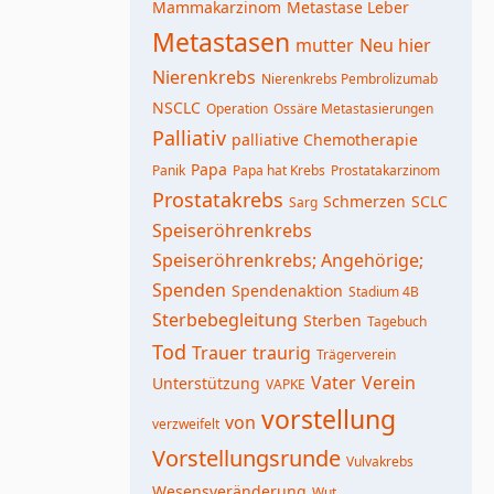
Mammakarzinom
Metastase Leber
Metastasen
mutter
Neu hier
Nierenkrebs
Nierenkrebs Pembrolizumab
NSCLC
Operation
Ossäre Metastasierungen
Palliativ
palliative Chemotherapie
Papa
Panik
Papa hat Krebs
Prostatakarzinom
Prostatakrebs
Schmerzen
SCLC
Sarg
Speiseröhrenkrebs
Speiseröhrenkrebs; Angehörige;
Spenden
Spendenaktion
Stadium 4B
Sterbebegleitung
Sterben
Tagebuch
Tod
Trauer
traurig
Trägerverein
Vater
Verein
Unterstützung
VAPKE
vorstellung
von
verzweifelt
Vorstellungsrunde
Vulvakrebs
Wesensveränderung
Wut