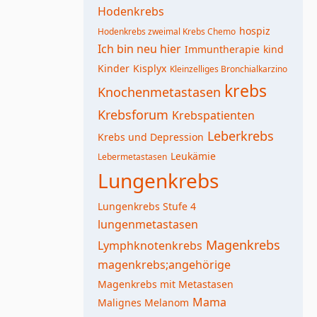
Hodenkrebs
hospiz
Hodenkrebs zweimal Krebs Chemo
Ich bin neu hier
Immuntherapie
kind
Kinder
Kisplyx
Kleinzelliges Bronchialkarzino
krebs
Knochenmetastasen
Krebsforum
Krebspatienten
Leberkrebs
Krebs und Depression
Leukämie
Lebermetastasen
Lungenkrebs
Lungenkrebs Stufe 4
lungenmetastasen
Magenkrebs
Lymphknotenkrebs
magenkrebs;angehörige
Magenkrebs mit Metastasen
Mama
Malignes Melanom