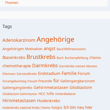
Themen
Tags
Angehörige
Adenokarzinom
angst
Angehörigen Motivation
Bauchfellmetastasen
Brustkrebs
Blasenkrebs
Chemo
Buch
Buchempfehlung
Darmkrebs
chemotherapie
Darmkrebs meines Mannes
Familie
Endstadium
Forum
Ehemann
Eierstockkrebs
für
Freunde
Gallengangkarzinom
Forumgeburtstag
Freund
Gehirnmetastasen
Glioblastom
Gallengangskrebs
HCC
hilfe
Glioblastom Gehirntumor
Hinterbliebene
Hirnmetastasen
Hodenkrebs
Ich bin neu hier
hospiz
Hodenkrebs zweimal Krebs Chemo