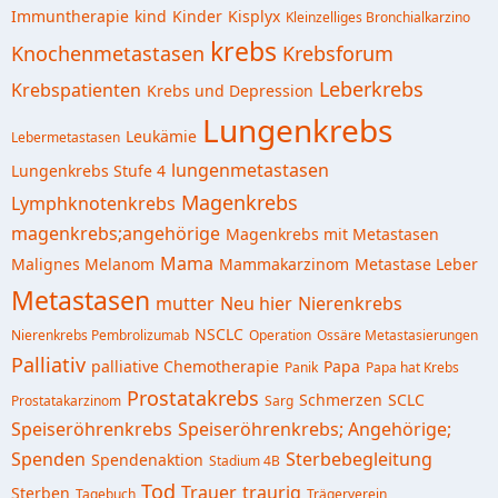
Immuntherapie
kind
Kinder
Kisplyx
Kleinzelliges Bronchialkarzino
krebs
Knochenmetastasen
Krebsforum
Leberkrebs
Krebspatienten
Krebs und Depression
Lungenkrebs
Leukämie
Lebermetastasen
lungenmetastasen
Lungenkrebs Stufe 4
Magenkrebs
Lymphknotenkrebs
magenkrebs;angehörige
Magenkrebs mit Metastasen
Mama
Malignes Melanom
Mammakarzinom
Metastase Leber
Metastasen
mutter
Neu hier
Nierenkrebs
NSCLC
Nierenkrebs Pembrolizumab
Operation
Ossäre Metastasierungen
Palliativ
palliative Chemotherapie
Papa
Panik
Papa hat Krebs
Prostatakrebs
Schmerzen
SCLC
Prostatakarzinom
Sarg
Speiseröhrenkrebs
Speiseröhrenkrebs; Angehörige;
Spenden
Sterbebegleitung
Spendenaktion
Stadium 4B
Tod
Trauer
traurig
Sterben
Tagebuch
Trägerverein