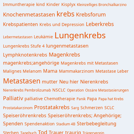
Immuntherapie
kind
Kinder
Kisplyx
Kleinzelliges Bronchialkarzino
krebs
Knochenmetastasen
Krebsforum
Leberkrebs
Krebspatienten
Krebs und Depression
Lungenkrebs
Leukämie
Lebermetastasen
lungenmetastasen
Lungenkrebs Stufe 4
Magenkrebs
Lymphknotenkrebs
magenkrebs;angehörige
Magenkrebs mit Metastasen
Mama
Malignes Melanom
Mammakarzinom
Metastase Leber
Metastasen
mutter
Neu hier
Nierenkrebs
NSCLC
Nierenkrebs Pembrolizumab
Operation
Ossäre Metastasierungen
Palliativ
palliative Chemotherapie
Papa
Panik
Papa hat Krebs
Prostatakrebs
Schmerzen
SCLC
Prostatakarzinom
Sarg
Speiseröhrenkrebs
Speiseröhrenkrebs; Angehörige;
Spenden
Sterbebegleitung
Spendenaktion
Stadium 4B
Tod
Trauer
traurig
Sterben
Tagebuch
Trägerverein