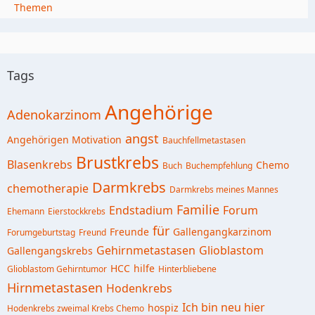
Themen
Tags
Angehörige
Adenokarzinom
angst
Angehörigen Motivation
Bauchfellmetastasen
Brustkrebs
Blasenkrebs
Chemo
Buch
Buchempfehlung
Darmkrebs
chemotherapie
Darmkrebs meines Mannes
Familie
Endstadium
Forum
Ehemann
Eierstockkrebs
für
Freunde
Gallengangkarzinom
Forumgeburtstag
Freund
Gehirnmetastasen
Glioblastom
Gallengangskrebs
HCC
hilfe
Glioblastom Gehirntumor
Hinterbliebene
Hirnmetastasen
Hodenkrebs
Ich bin neu hier
hospiz
Hodenkrebs zweimal Krebs Chemo