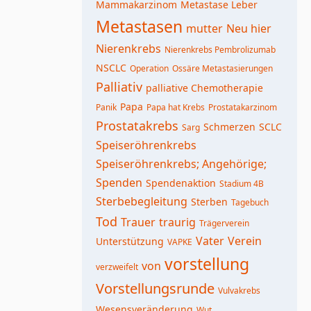
Mammakarzinom
Metastase Leber
Metastasen
mutter
Neu hier
Nierenkrebs
Nierenkrebs Pembrolizumab
NSCLC
Operation
Ossäre Metastasierungen
Palliativ
palliative Chemotherapie
Papa
Panik
Papa hat Krebs
Prostatakarzinom
Prostatakrebs
Schmerzen
SCLC
Sarg
Speiseröhrenkrebs
Speiseröhrenkrebs; Angehörige;
Spenden
Spendenaktion
Stadium 4B
Sterbebegleitung
Sterben
Tagebuch
Tod
Trauer
traurig
Trägerverein
Vater
Verein
Unterstützung
VAPKE
vorstellung
von
verzweifelt
Vorstellungsrunde
Vulvakrebs
Wesensveränderung
Wut