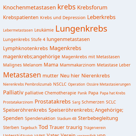
krebs
Knochenmetastasen
Krebsforum
Leberkrebs
Krebspatienten
Krebs und Depression
Lungenkrebs
Leukämie
Lebermetastasen
lungenmetastasen
Lungenkrebs Stufe 4
Magenkrebs
Lymphknotenkrebs
magenkrebs;angehörige
Magenkrebs mit Metastasen
Mama
Malignes Melanom
Mammakarzinom
Metastase Leber
Metastasen
mutter
Neu hier
Nierenkrebs
NSCLC
Nierenkrebs Pembrolizumab
Operation
Ossäre Metastasierungen
Palliativ
palliative Chemotherapie
Papa
Panik
Papa hat Krebs
Prostatakrebs
Schmerzen
SCLC
Prostatakarzinom
Sarg
Speiseröhrenkrebs
Speiseröhrenkrebs; Angehörige;
Spenden
Sterbebegleitung
Spendenaktion
Stadium 4B
Tod
Trauer
traurig
Sterben
Tagebuch
Trägerverein
Vater
Verein
von
Unterstützung
VAPKE
verzweifelt