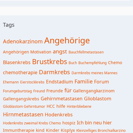
Tags
Angehörige
Adenokarzinom
angst
Angehörigen Motivation
Bauchfellmetastasen
Brustkrebs
Blasenkrebs
Chemo
Buch
Buchempfehlung
Darmkrebs
chemotherapie
Darmkrebs meines Mannes
Familie
Endstadium
Forum
Ehemann
Eierstockkrebs
für
Freunde
Gallengangkarzinom
Forumgeburtstag
Freund
Gehirnmetastasen
Glioblastom
Gallengangskrebs
HCC
hilfe
Glioblastom Gehirntumor
Hinterbliebene
Hirnmetastasen
Hodenkrebs
Ich bin neu hier
hospiz
Hodenkrebs zweimal Krebs Chemo
Immuntherapie
kind
Kinder
Kisplyx
Kleinzelliges Bronchialkarzino