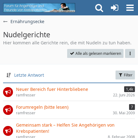
Ernährungsecke
Nudelgerichte
Hier kommen alle Gerichte rein, die mit Nudeln zu tun haben.
Alle als gelesen markieren
Letzte Antwort
Filter
Neuer Bereich fuer Hinterbliebene
1,4k
ramfresser
22. Juni 2026
Forumregeln (bitte lesen)
7
ramfresser
30. Mai 2009
Gemeinsam stark – Helfen Sie Angehörigen von
Krebspatienten!
ramfresser
8. Februar 2008