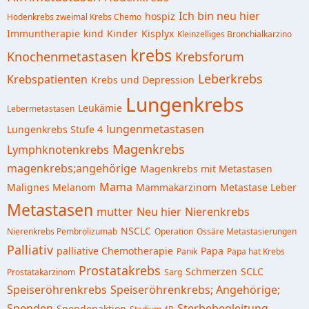
Ich bin neu hier
hospiz
Hodenkrebs zweimal Krebs Chemo
Immuntherapie
kind
Kinder
Kisplyx
Kleinzelliges Bronchialkarzino
krebs
Knochenmetastasen
Krebsforum
Leberkrebs
Krebspatienten
Krebs und Depression
Lungenkrebs
Leukämie
Lebermetastasen
lungenmetastasen
Lungenkrebs Stufe 4
Magenkrebs
Lymphknotenkrebs
magenkrebs;angehörige
Magenkrebs mit Metastasen
Mama
Malignes Melanom
Mammakarzinom
Metastase Leber
Metastasen
mutter
Neu hier
Nierenkrebs
NSCLC
Nierenkrebs Pembrolizumab
Operation
Ossäre Metastasierungen
Palliativ
palliative Chemotherapie
Papa
Panik
Papa hat Krebs
Prostatakrebs
Schmerzen
SCLC
Prostatakarzinom
Sarg
Speiseröhrenkrebs
Speiseröhrenkrebs; Angehörige;
Spenden
Sterbebegleitung
Spendenaktion