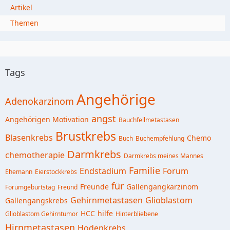
Artikel
Themen
Tags
Angehörige
Adenokarzinom
angst
Angehörigen Motivation
Bauchfellmetastasen
Brustkrebs
Blasenkrebs
Chemo
Buch
Buchempfehlung
Darmkrebs
chemotherapie
Darmkrebs meines Mannes
Familie
Endstadium
Forum
Ehemann
Eierstockkrebs
für
Freunde
Gallengangkarzinom
Forumgeburtstag
Freund
Gehirnmetastasen
Glioblastom
Gallengangskrebs
HCC
hilfe
Glioblastom Gehirntumor
Hinterbliebene
Hirnmetastasen
Hodenkrebs