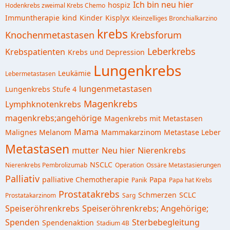
Ich bin neu hier
hospiz
Hodenkrebs zweimal Krebs Chemo
Immuntherapie
kind
Kinder
Kisplyx
Kleinzelliges Bronchialkarzino
krebs
Knochenmetastasen
Krebsforum
Leberkrebs
Krebspatienten
Krebs und Depression
Lungenkrebs
Leukämie
Lebermetastasen
lungenmetastasen
Lungenkrebs Stufe 4
Magenkrebs
Lymphknotenkrebs
magenkrebs;angehörige
Magenkrebs mit Metastasen
Mama
Malignes Melanom
Mammakarzinom
Metastase Leber
Metastasen
mutter
Neu hier
Nierenkrebs
NSCLC
Nierenkrebs Pembrolizumab
Operation
Ossäre Metastasierungen
Palliativ
palliative Chemotherapie
Papa
Panik
Papa hat Krebs
Prostatakrebs
Schmerzen
SCLC
Prostatakarzinom
Sarg
Speiseröhrenkrebs
Speiseröhrenkrebs; Angehörige;
Spenden
Sterbebegleitung
Spendenaktion
Stadium 4B