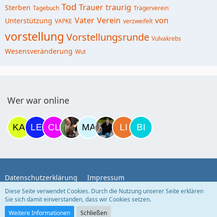
Tod
Trauer
traurig
Sterben
Tagebuch
Trägerverein
Vater
Verein
von
Unterstützung
VAPKE
verzweifelt
vorstellung
Vorstellungsrunde
Vulvakrebs
Wesensveränderung
Wut
Wer war online
Datenschutzerklärung
Impressum
Diese Seite verwendet Cookies. Durch die Nutzung unserer Seite erklären
Sie sich damit einverstanden, dass wir Cookies setzen.
Community-Software:
WoltLab Suite™
Weitere Informationen
Schließen