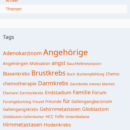
Artikel
Themen
Tags
Angehörige
Adenokarzinom
angst
Angehörigen Motivation
Bauchfellmetastasen
Brustkrebs
Blasenkrebs
Chemo
Buch
Buchempfehlung
Darmkrebs
chemotherapie
Darmkrebs meines Mannes
Familie
Endstadium
Forum
Ehemann
Eierstockkrebs
für
Freunde
Gallengangkarzinom
Forumgeburtstag
Freund
Gehirnmetastasen
Glioblastom
Gallengangskrebs
HCC
hilfe
Glioblastom Gehirntumor
Hinterbliebene
Hirnmetastasen
Hodenkrebs